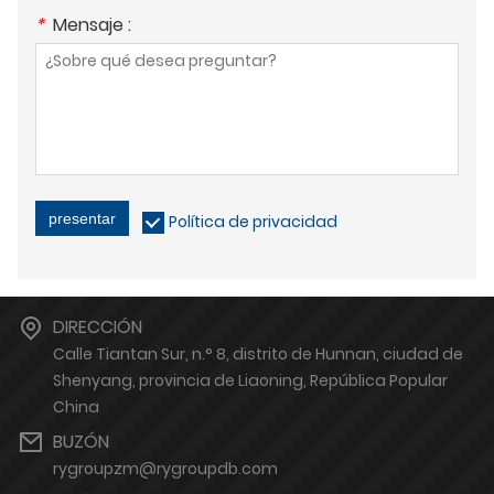
*
Mensaje :
presentar
Política de privacidad
DIRECCIÓN
Calle Tiantan Sur, n.° 8, distrito de Hunnan, ciudad de
Shenyang, provincia de Liaoning, República Popular
China
BUZÓN
rygroupzm@rygroupdb.com